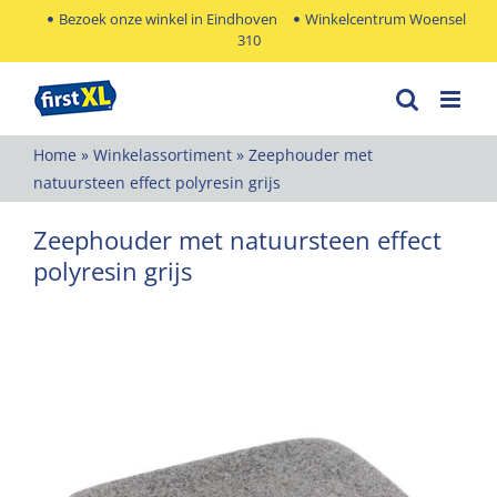
Ga
Bezoek onze winkel in Eindhoven
Winkelcentrum Woensel
310
naar
inhoud
Home
»
Winkelassortiment
»
Zeephouder met
natuursteen effect polyresin grijs
Zeephouder met natuursteen effect
polyresin grijs