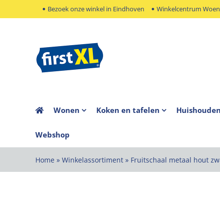
Ga
Bezoek onze winkel in Eindhoven
Winkelcentrum Woens
naar
inhoud
Wonen
Koken en tafelen
Huishoude
Webshop
Home
»
Winkelassortiment
»
Fruitschaal metaal hout zw