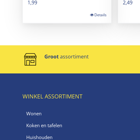
1,99
2,49
Details
Groot
assortiment
WINKEL ASSORTIMENT
Wonen
Koken en tafelen
Huishouden