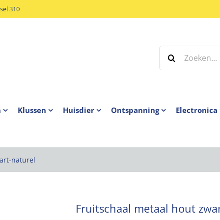
el 310
Zoeken
naar:
n
Klussen
Huisdier
Ontspanning
Electronica
art-naturel
Fruitschaal metaal hout zwar