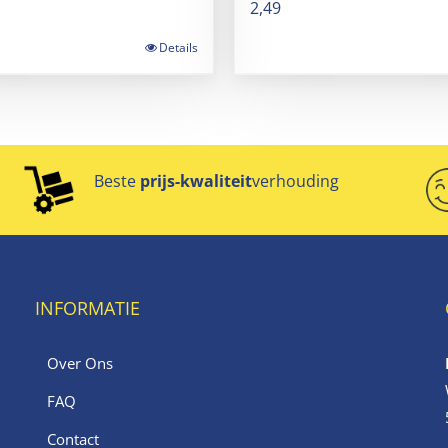
2,49
Details
Beste
prijs-kwaliteit
verhouding
INFORMATIE
Over Ons
FAQ
Contact