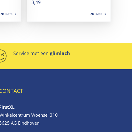
3,49
Details
Details
Service met een
glimlach
CONTACT
FirstXL
Winkelcentrum Woensel 310
5625 AG Eindhoven