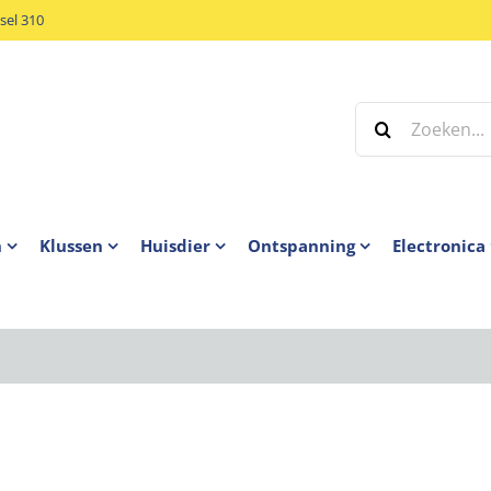
el 310
Zoeken
naar:
n
Klussen
Huisdier
Ontspanning
Electronica