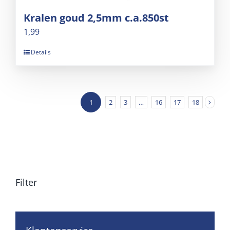
Kralen goud 2,5mm c.a.850st
1,99
Details
1
2
3
…
16
17
18
Filter