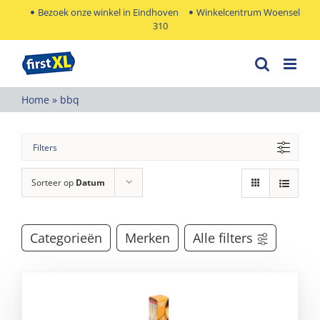
Ga
Bezoek onze winkel in Eindhoven
Winkelcentrum Woensel
310
naar
inhoud
Home
»
bbq
Filters
Sorteer op
Datum
Categorieën
Merken
Alle filters