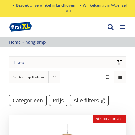
Ga
Bezoek onze winkel in Eindhoven
Winkelcentrum Woensel
310
naar
inhoud
Home
»
hanglamp
Filters
Sorteer op
Datum
Categorieën
Prijs
Alle filters
Niet op voorraad