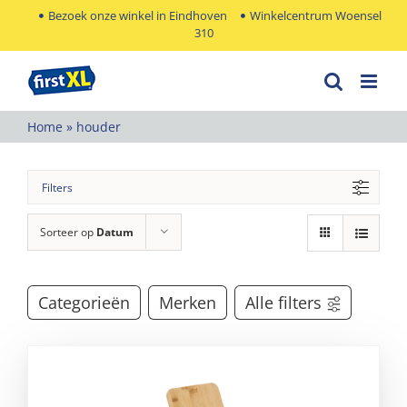
Ga
Bezoek onze winkel in Eindhoven
Winkelcentrum Woensel
310
naar
inhoud
Home
»
houder
Filters
Sorteer op
Datum
Categorieën
Merken
Alle filters