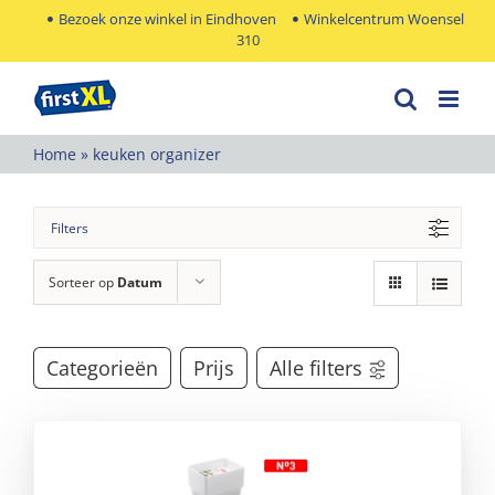
Ga
Bezoek onze winkel in Eindhoven
Winkelcentrum Woensel
310
naar
inhoud
Home
»
keuken organizer
Filters
Sorteer op
Datum
Categorieën
Prijs
Alle filters