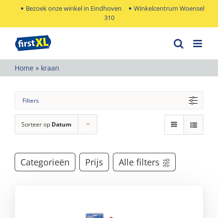
Ga
Bezoek onze winkel in Eindhoven
Winkelcentrum Woensel
310
naar
inhoud
Home
»
kraan
Filters
Sorteer op
Datum
Categorieën
Prijs
Alle filters