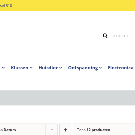
el 310
Zoeken
naar:
n
Klussen
Huisdier
Ontspanning
Electronica
op
Datum
Toon
12 producten