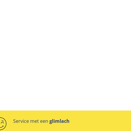
Service met een
glimlach