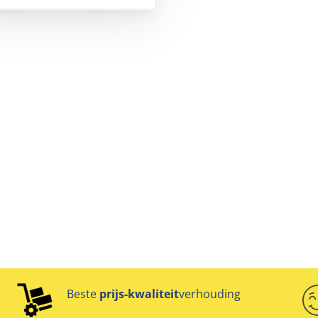
Beste
prijs-kwaliteit
verhouding