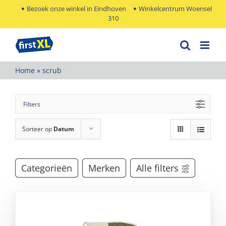
Ga
Bezoek onze winkel in Eindhoven
Winkelcentrum Woensel
310
naar
inhoud
Home
»
scrub
Filters
Sorteer op
Datum
Categorieën
Merken
Alle filters