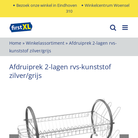
Ga
Bezoek onze winkel in Eindhoven
Winkelcentrum Woensel
310
naar
inhoud
Home
»
Winkelassortiment
»
Afdruiprek 2-lagen rvs-
kunststof zilver/grijs
Afdruiprek 2-lagen rvs-kunststof
zilver/grijs