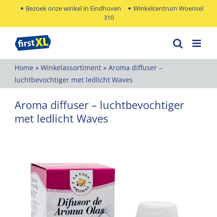
Ga
Bezoek onze winkel in Eindhoven
Winkelcentrum Woensel
310
naar
inhoud
Home
»
Winkelassortiment
»
Aroma diffuser –
luchtbevochtiger met ledlicht Waves
Aroma diffuser – luchtbevochtiger
met ledlicht Waves