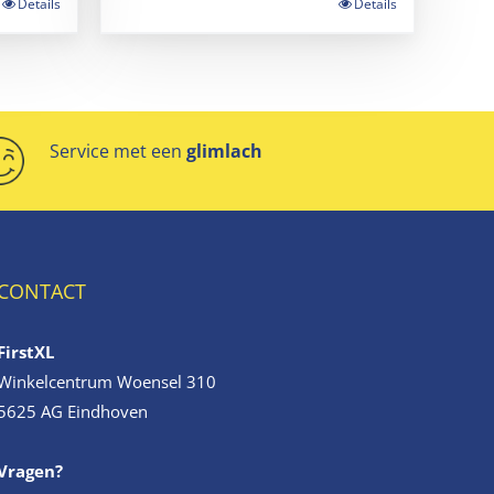
Details
Details
Service met een
glimlach
CONTACT
FirstXL
Winkelcentrum Woensel 310
5625 AG Eindhoven
Vragen?