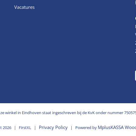
Vacatures
ze winkel in Eindhoven staat ingeschreven bij de KvK onder nummer 75057
Privacy Policy
MplusKASSA Woo
ht
2026 | FirstXL |
| Powered by