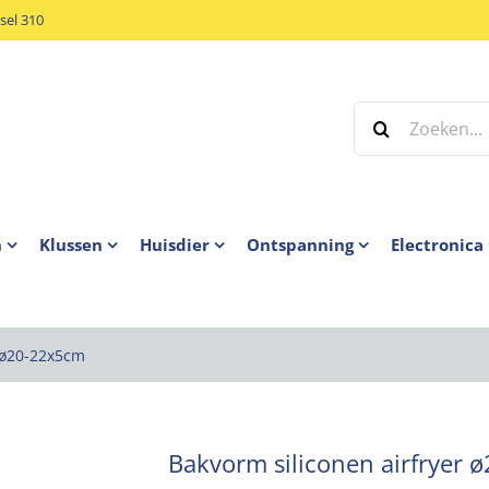
el 310
Zoeken
naar:
n
Klussen
Huisdier
Ontspanning
Electronica
r ø20-22x5cm
Bakvorm siliconen airfryer