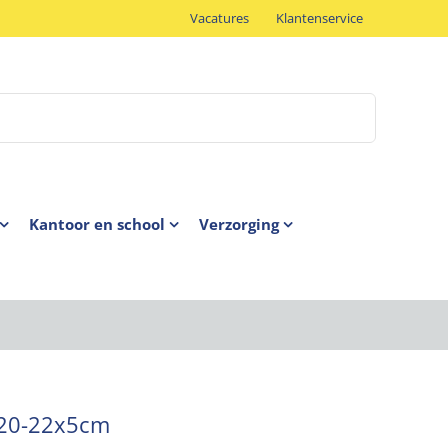
Vacatures
Klantenservice
Kantoor en school
Verzorging
 ø20-22x5cm