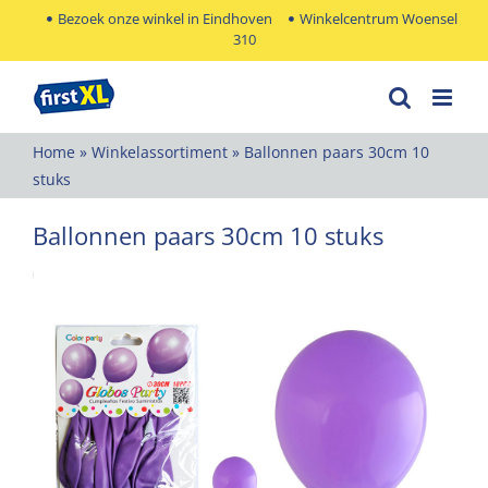
Ga
Bezoek onze winkel in Eindhoven
Winkelcentrum Woensel
310
naar
inhoud
Home
»
Winkelassortiment
»
Ballonnen paars 30cm 10
stuks
Ballonnen paars 30cm 10 stuks