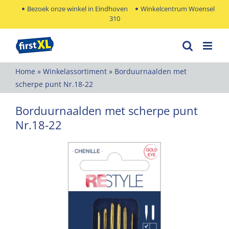
Ga
Bezoek onze winkel in Eindhoven
Winkelcentrum Woensel
310
naar
inhoud
Home
»
Winkelassortiment
»
Borduurnaalden met
scherpe punt Nr.18-22
Borduurnaalden met scherpe punt
Nr.18-22