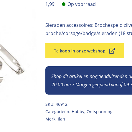
1,99
Op voorraad
Sieraden accessoires: Brochespeld zil
broche/corsage/badge/sieraden (18 st
Te koop in onze webshop
Shop dit artikel en nog tienduizenden 
20.00 uur / Morgen geopend vanaf 09.3
SKU:
46912
Categorieën:
Hobby
,
Ontspanning
Merk:
Ilan