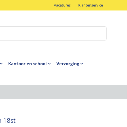
Vacatures
Klantenservice
Kantoor en school
Verzorging
m 18st