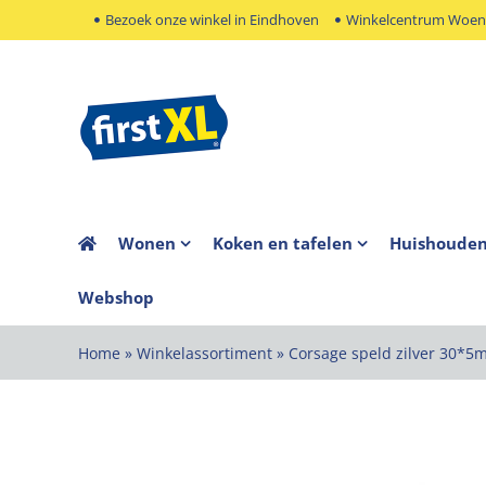
Ga
Bezoek onze winkel in Eindhoven
Winkelcentrum Woens
naar
inhoud
Wonen
Koken en tafelen
Huishoude
Webshop
Home
»
Winkelassortiment
»
Corsage speld zilver 30*5