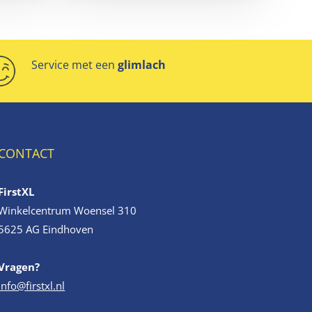
Service met een
glimlach
CONTACT
FirstXL
Winkelcentrum Woensel 310
5625 AG Eindhoven
Vragen?
info@firstxl.nl