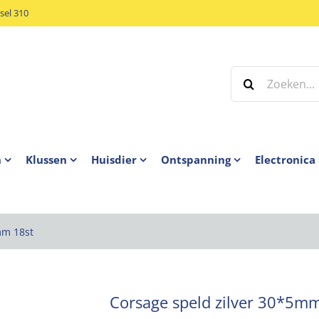
el 310
Zoeken
naar:
n
Klussen
Huisdier
Ontspanning
Electronica
mm 18st
Corsage speld zilver 30*5m