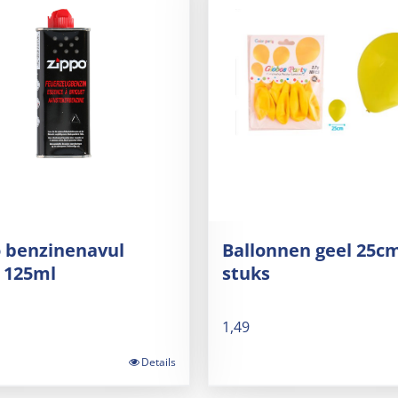
 benzinenavul
Ballonnen geel 25c
 125ml
stuks
1,49
Details