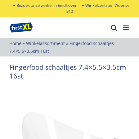
Ga
Bezoek onze winkel in Eindhoven
Winkelcentrum Woensel
310
naar
inhoud
Home
»
Winkelassortiment
»
Fingerfood schaaltjes
7,4×5,5×3,5cm 16st
Fingerfood schaaltjes 7,4×5,5×3,5cm
16st