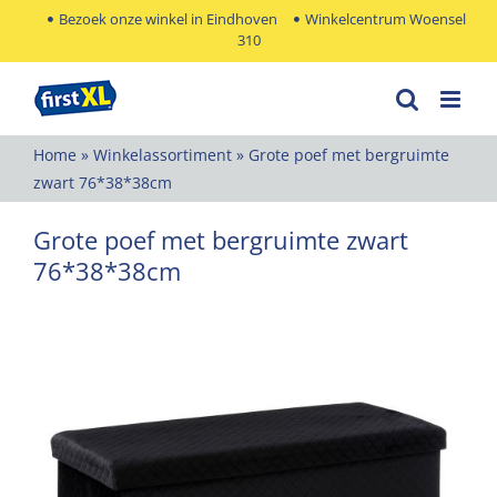
Ga
Bezoek onze winkel in Eindhoven
Winkelcentrum Woensel
310
naar
inhoud
Home
»
Winkelassortiment
»
Grote poef met bergruimte
zwart 76*38*38cm
Grote poef met bergruimte zwart
76*38*38cm