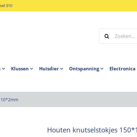
el 310
Zoeken
naar:
n
Klussen
Huisdier
Ontspanning
Electronica
0*10*2mm
Houten knutselstokjes 15