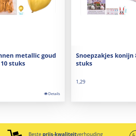
nnen metallic goud
Snoepzakjes konijn 
10 stuks
stuks
1,29
Details
Beste
prijs-kwaliteit
verhouding