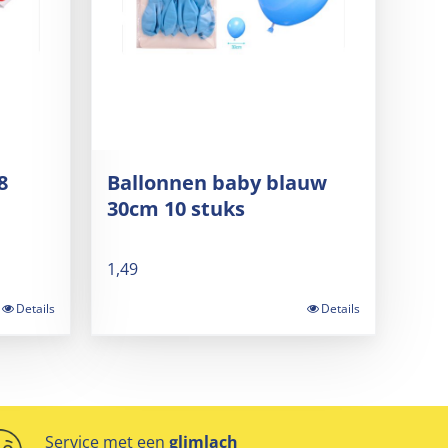
8
Ballonnen baby blauw
30cm 10 stuks
1,49
Details
Details
Service met een
glimlach