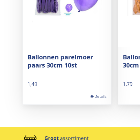
Ballonnen parelmoer
Ballo
paars 30cm 10st
30cm 
1,49
1,79
Details
Groot
assortiment