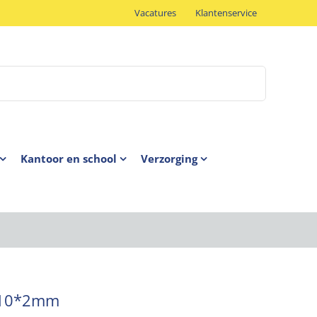
Vacatures
Klantenservice
Kantoor en school
Verzorging
0*10*2mm