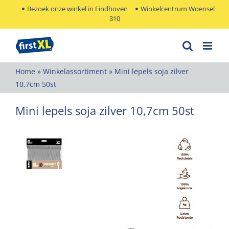
Ga
Bezoek onze winkel in Eindhoven
Winkelcentrum Woensel
310
naar
inhoud
Home
»
Winkelassortiment
»
Mini lepels soja zilver
10,7cm 50st
Mini lepels soja zilver 10,7cm 50st