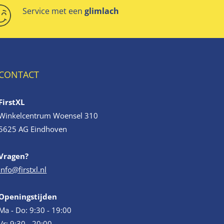
Service met een
glimlach
CONTACT
FirstXL
Winkelcentrum Woensel 310
5625 AG Eindhoven
Vragen?
info@firstxl.nl
Openingstijden
Ma - Do: 9:30 - 19:00
Vr: 9:30 - 20:00