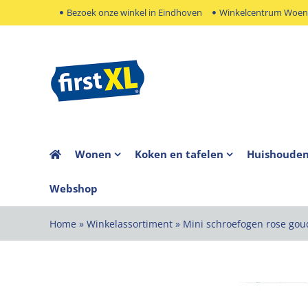
Ga
Bezoek onze winkel in Eindhoven
Winkelcentrum Woens
naar
inhoud
Wonen
Koken en tafelen
Huishoude
Webshop
Home
»
Winkelassortiment
»
Mini schroefogen rose gou