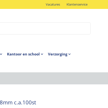
Vacatures
Klantenservice
Kantoor en school
Verzorging
 8mm c.a.100st