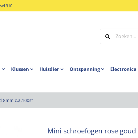
el 310
Zoeken
naar:
n
Klussen
Huisdier
Ontspanning
Electronica
d 8mm c.a.100st
Mini schroefogen rose goud