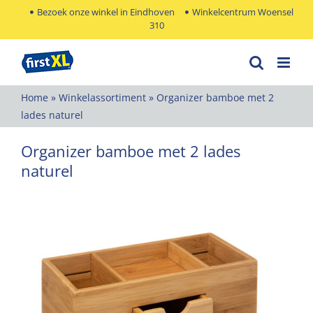
Ga
Bezoek onze winkel in Eindhoven
Winkelcentrum Woensel
310
naar
inhoud
Home
»
Winkelassortiment
»
Organizer bamboe met 2
lades naturel
Organizer bamboe met 2 lades
naturel