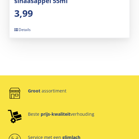
sinaasappel 55ml
3,99
Details
Groot
assortiment
Beste
prijs-kwaliteit
verhouding
Service met een
glimlach