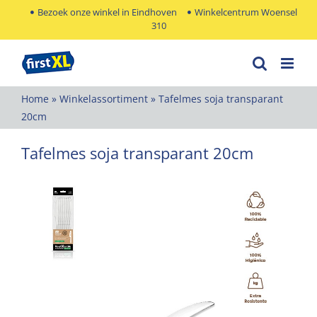
Ga
Bezoek onze winkel in Eindhoven
Winkelcentrum Woensel
310
naar
inhoud
Home
»
Winkelassortiment
»
Tafelmes soja transparant
20cm
Tafelmes soja transparant 20cm