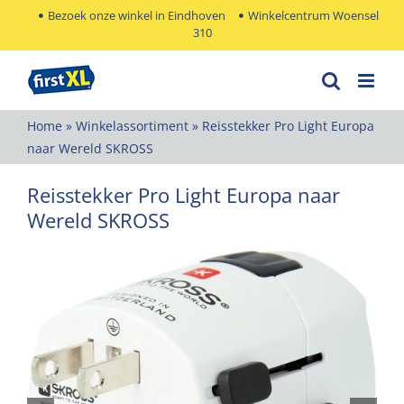
Ga
Bezoek onze winkel in Eindhoven
Winkelcentrum Woensel
310
naar
inhoud
Home
»
Winkelassortiment
»
Reisstekker Pro Light Europa
naar Wereld SKROSS
Reisstekker Pro Light Europa naar
Wereld SKROSS