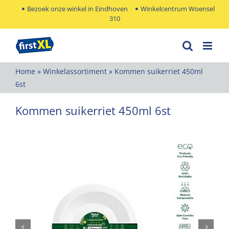
Ga
Bezoek onze winkel in Eindhoven
Winkelcentrum Woensel
310
naar
inhoud
Home
»
Winkelassortiment
»
Kommen suikerriet 450ml
6st
Kommen suikerriet 450ml 6st