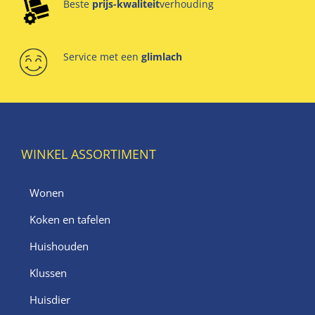
Beste
prijs-kwaliteit
verhouding
Service met een
glimlach
WINKEL ASSORTIMENT
Wonen
Koken en tafelen
Huishouden
Klussen
Huisdier