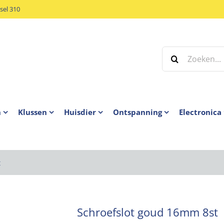
el 310
Zoeken
naar:
n
Klussen
Huisdier
Ontspanning
Electronica
t
Schroefslot goud 16mm 8st