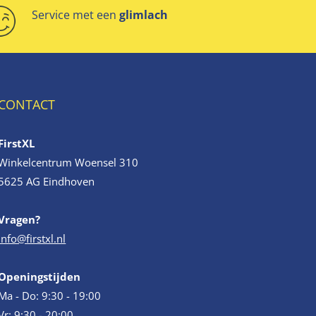
Service met een
glimlach
CONTACT
FirstXL
Winkelcentrum Woensel 310
5625 AG Eindhoven
Vragen?
info@firstxl.nl
Openingstijden
Ma - Do: 9:30 - 19:00
Vr: 9:30 - 20:00