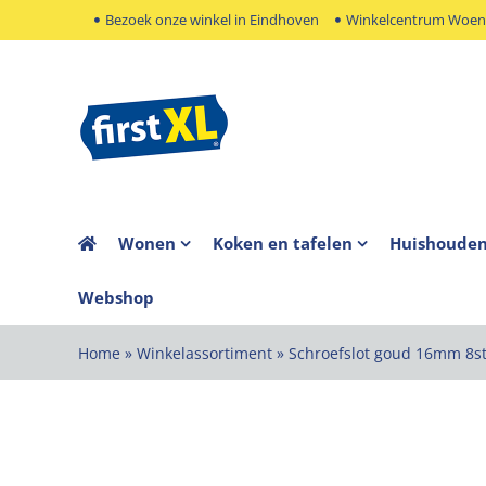
Ga
Bezoek onze winkel in Eindhoven
Winkelcentrum Woens
naar
inhoud
Wonen
Koken en tafelen
Huishoude
Webshop
Home
»
Winkelassortiment
»
Schroefslot goud 16mm 8s