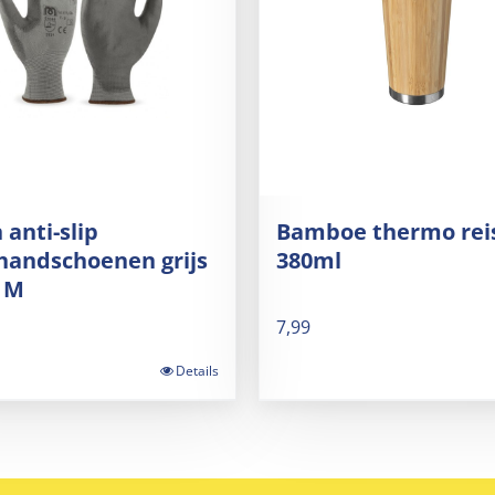
 anti-slip
Bamboe thermo re
handschoenen grijs
380ml
 M
7,99
Details