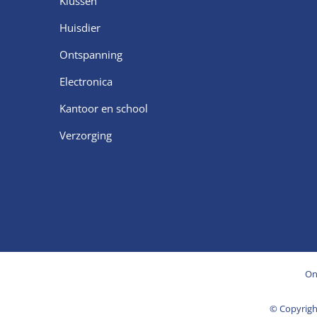
Klussen
Huisdier
Ontspanning
Electronica
Kantoor en school
Verzorging
On
© Copyrig