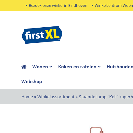
Ga
Bezoek onze winkel in Eindhoven
Winkelcentrum Woens
naar
inhoud
Wonen
Koken en tafelen
Huishoude
Webshop
Home
»
Winkelassortiment
»
Staande lamp “Keli” koper