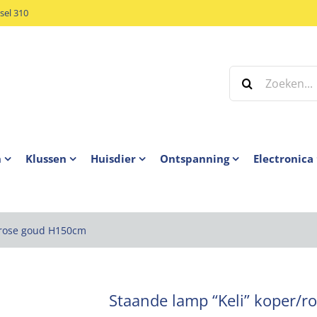
el 310
Zoeken
naar:
n
Klussen
Huisdier
Ontspanning
Electronica
/rose goud H150cm
Staande lamp “Keli” koper/