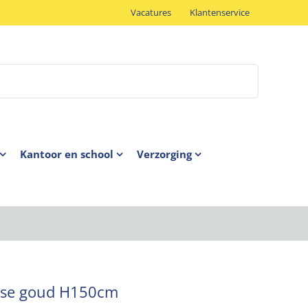
Vacatures
Klantenservice
Kantoor en school
Verzorging
rose goud H150cm