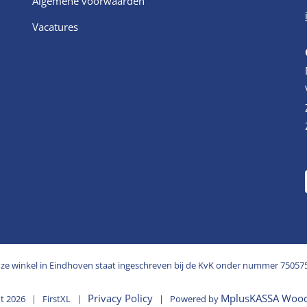
Algemene voorwaarden
Vacatures
ze winkel in Eindhoven staat ingeschreven bij de KvK onder nummer 75057
Privacy Policy
MplusKASSA Woo
ht
2026 | FirstXL |
| Powered by