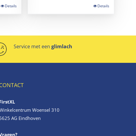
Details
Details
Service met een
glimlach
CONTACT
FirstXL
Winkelcentrum Woensel 310
5625 AG Eindhoven
Vragen?