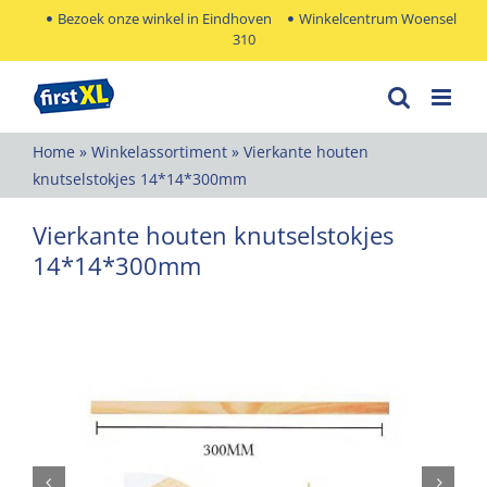
Ga
Bezoek onze winkel in Eindhoven
Winkelcentrum Woensel
310
naar
inhoud
Home
»
Winkelassortiment
»
Vierkante houten
knutselstokjes 14*14*300mm
Vierkante houten knutselstokjes
14*14*300mm