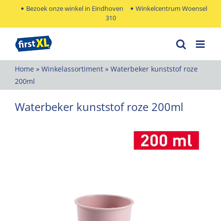
Ga
Bezoek onze winkel in Eindhoven
Winkelcentrum Woensel
310
naar
inhoud
Home
»
Winkelassortiment
»
Waterbeker kunststof roze
200ml
Waterbeker kunststof roze 200ml