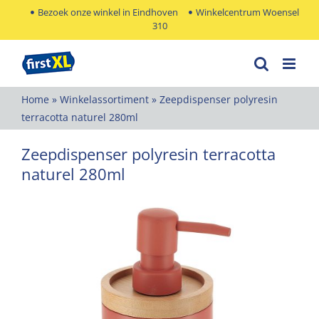
Ga
Bezoek onze winkel in Eindhoven
Winkelcentrum Woensel
310
naar
inhoud
Home
»
Winkelassortiment
»
Zeepdispenser polyresin
terracotta naturel 280ml
Zeepdispenser polyresin terracotta
naturel 280ml