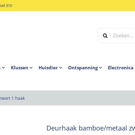
el 310
Zoeken
naar:
n
Klussen
Huisdier
Ontspanning
Electronica
wart 1 haak
Deurhaak bamboe/metaal zw