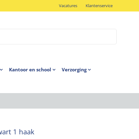
Vacatures
Klantenservice
Kantoor en school
Verzorging
art 1 haak