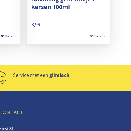
kersen 100ml
3,99
Details
Details
Service met een
glimlach
CONTACT
FirstXL