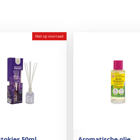
Niet op voorraad
tokjes 50ml
Aromatische olie