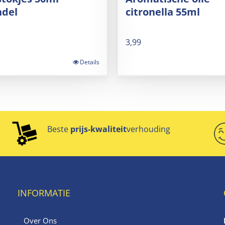
ndel
citronella 55ml
3,99
Details
Beste
prijs-kwaliteit
verhouding
INFORMATIE
Over Ons