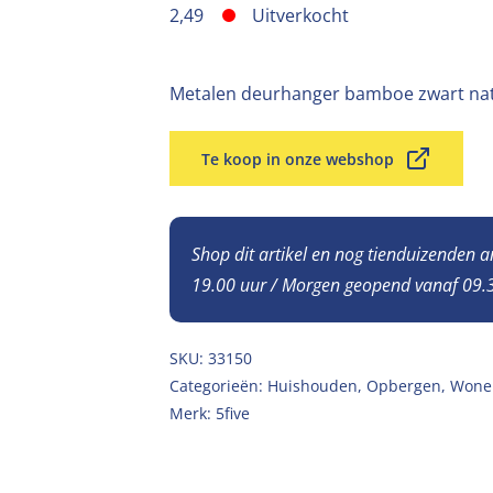
2,49
Uitverkocht
Metalen deurhanger bamboe zwart nat
Te koop in onze webshop
Shop dit artikel en nog tienduizenden 
19.00 uur / Morgen geopend vanaf 09.3
SKU:
33150
Categorieën:
Huishouden
,
Opbergen
,
Wone
Merk:
5five