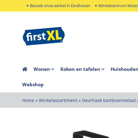
Ga
Bezoek onze winkel in Eindhoven
Winkelcentrum Woens
naar
inhoud
Wonen
Koken en tafelen
Huishoude
Webshop
Home
»
Winkelassortiment
»
Deurhaak bamboe/metaal z